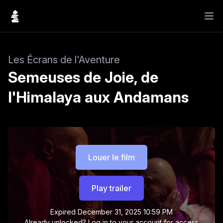
Les Écrans de l'Aventure
Semeuses de Joie, de
l'Himalaya aux Andamans
Louer le film
Play trailer
Expired
December 31, 2025 10:59 PM
Already unlocked?
Log in to your account
for access