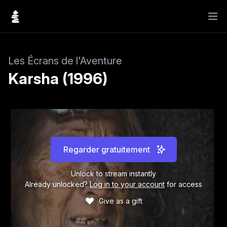
Les Écrans de l'Aventure
Karsha (1996)
Regarder gratuitement
Unlock to stream instantly
Already unlocked?
Log in to your account
for access
Give as a gift